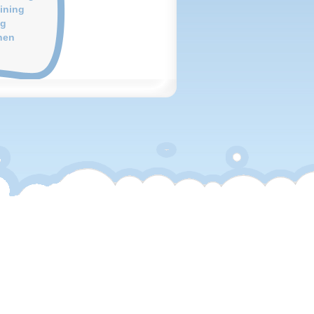
ining
ng
nen