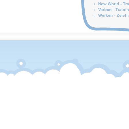
New World - Tra
Verben - Traini
Werken - Zeich