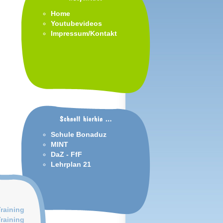
Home
Youtubevideos
Impressum/Kontakt
Schule Bonaduz
MINT
DaZ - FfF
Lehrplan 21
Training
Training