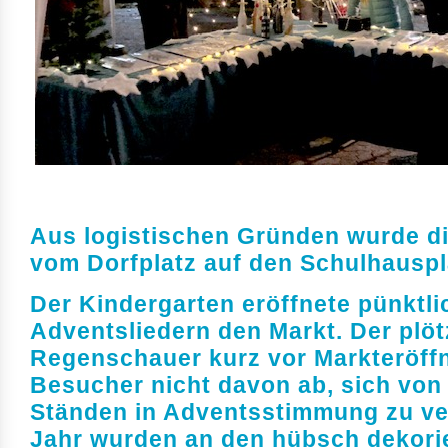
Aus logistischen Gründen wurde di
vom Dorfplatz auf den Schulhauspla
Der Kindergarten eröffnete pünktli
Adventsliedern den Markt. Der plöt
Regenschauer kurz vor Markteröffnu
Besucher nicht davon ab, sich von 
Ständen in Adventsstimmung zu ve
Jahr wurden an den hübsch dekori