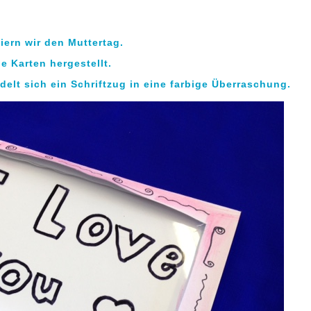
iern wir den Muttertag.
e Karten hergestellt.
lt sich ein Schriftzug in eine farbige Überraschung.