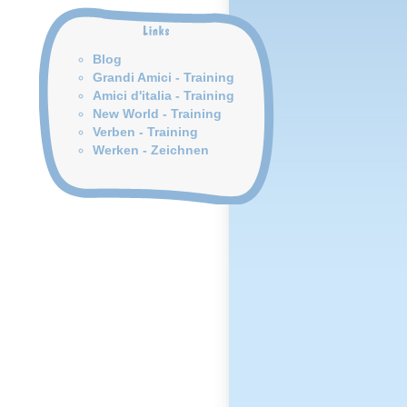
Blog
Grandi Amici - Training
Amici d'italia - Training
New World - Training
Verben - Training
Werken - Zeichnen