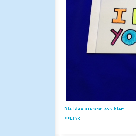
Die Idee stammt von hier:
>>Link